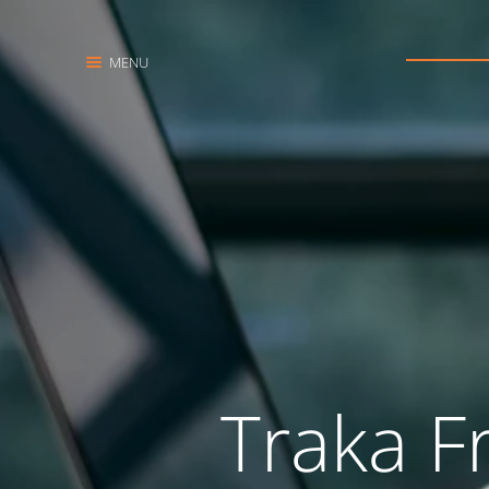
MENU
Traka F